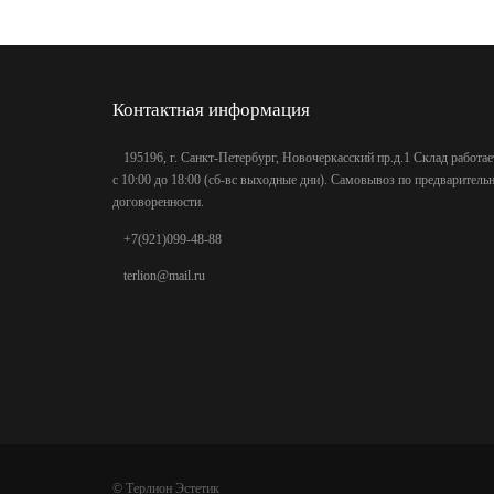
Контактная информация
195196, г. Санкт-Петербург, Новочеркасский пр.д.1 Склад работае
с 10:00 до 18:00 (сб-вс выходные дни). Самовывоз по предваритель
договоренности.
+7(921)099-48-88
terlion@mail.ru
©
Терлион Эстетик