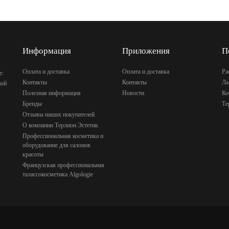
Информация
Приложения
П
Оплата и доставка
Оплата и доставка
Ра
т:
Контакты
Контакты
Ла
ной
Полезная информация
Новости
Ко
Бренды
Те
Отзывы наших покупателей
О компании Терлион Эстетик
Профессиональная косметика и
оборудование для салонов
красоты
Французская профессиональная
талассокосметика Algologie