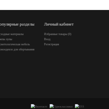
опулярные разделы
Личный кабинет
сходные материалы
Избранные товары (
0
)
мпы лупы
Вход
сметологическая мебель
Регистрация
рмоодеяло для обертывания