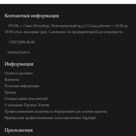
Контактная информация
195196, г. Санкт-Петербург, Новочеркасский пр.д.1 Склад работает: с 10:00 до
18:00 (сб-вс выходные дни). Самовывоз по предварительной договоренности.
+7(921)099-48-88
terlion@mail.ru
Информация
Оплата и доставка
Контакты
Полезная информация
Бренды
Отзывы наших покупателей
О компании Терлион Эстетик
Профессиональная косметика и оборудование для салонов красоты
Французская профессиональная талассокосметика Algologie
Приложения