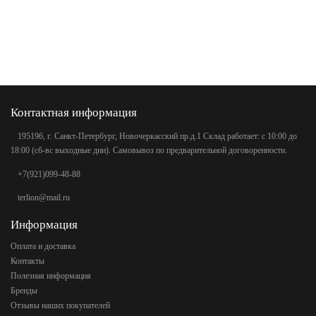
Контактная информация
195196, г. Санкт-Петербург, Новочеркасский пр.д.1 Склад работает: с 10:00 до
18:00 (сб-вс выходные дни). Самовывоз по предварительной договоренности.
+7(921)099-48-88
terlion@mail.ru
Информация
Оплата и доставка
Контакты
Полезная информация
Бренды
Отзывы наших покупателей