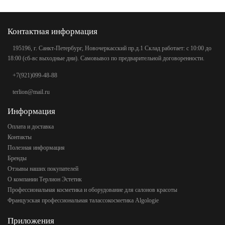
Контактная информация
195196, г. Санкт-Петербург, Новочеркасский пр.д.1 Склад работает: с 10:00 до
18:00 (сб-вс выходные дни). Самовывоз по предварительной договоренности.
+7(921)099-48-88
terlion@mail.ru
Информация
Оплата и доставка
Контакты
Полезная информация
Бренды
Отзывы наших покупателей
О компании Терлион Эстетик
Профессиональная косметика и оборудование для салонов красоты
Французская профессиональная талассокосметика Algologie
Приложения