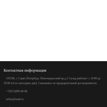
Контактная информация
195196, г. Санкт-Петербург, Новочеркасский пр.д.1 Склад работает: с 10:00 до
18:00 (сб-вс выходные дни). Самовывоз по предварительной договоренности.
+7(921)099-48-88
terlion@mail.ru