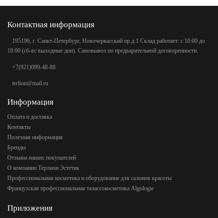
Контактная информация
195196, г. Санкт-Петербург, Новочеркасский пр.д.1 Склад работает: с 10:00 до
18:00 (сб-вс выходные дни). Самовывоз по предварительной договоренности.
+7(921)099-48-88
terlion@mail.ru
Информация
Оплата и доставка
Контакты
Полезная информация
Бренды
Отзывы наших покупателей
О компании Терлион Эстетик
Профессиональная косметика и оборудование для салонов красоты
Французская профессиональная талассокосметика Algologie
Приложения