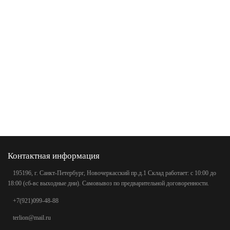
Контактная информация
195196, г. Санкт-Петербург, Новочеркасский пр.д.1 Склад работает: с 10:00 до
18:00 (сб-вс выходные дни). Самовывоз по предварительной договоренности.
+7(921)099-48-88
terlion@mail.ru