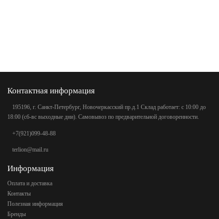
Контактная информация
195196, г. Санкт-Петербург, Новочеркасский пр.д.1 Склад работает: с 10:00 до
18:00 (сб-вс выходные дни). Самовывоз по предварительной договоренности.
+7(921)099-48-88
terlion@mail.ru
Информация
Оплата и доставка
Контакты
Полезная информация
Бренды