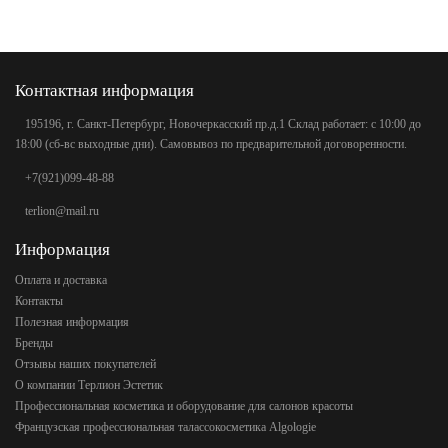
Контактная информация
195196, г. Санкт-Петербург, Новочеркасский пр.д.1 Склад работает: с 10:00 до
18:00 (сб-вс выходные дни). Самовывоз по предварительной договоренности.
+7(921)099-48-88
terlion@mail.ru
Информация
Оплата и доставка
Контакты
Полезная информация
Бренды
Отзывы наших покупателей
О компании Терлион Эстетик
Профессиональная косметика и оборудование для салонов красоты
Французская профессиональная талассокосметика Algologie