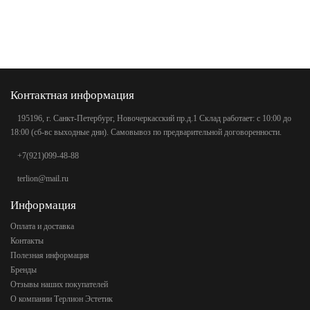
Контактная информация
195196, г. Санкт-Петербург, Новочеркасский пр.д.1 Склад работает: с 10:00 до
18:00 (сб-вс выходные дни). Самовывоз по предварительной договоренности.
+7(921)099-48-88
terlion@mail.ru
Информация
Оплата и доставка
Контакты
Полезная информация
Бренды
Отзывы наших покупателей
О компании Терлион Эстетик