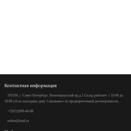
Контактная информация
195196, г. Санкт-Петербург, Новочеркасский пр.д.1 Склад работает: с 10:00 до
18:00 (сб-вс выходные дни). Самовывоз по предварительной договоренности.
+7(921)099-48-88
terlion@mail.ru