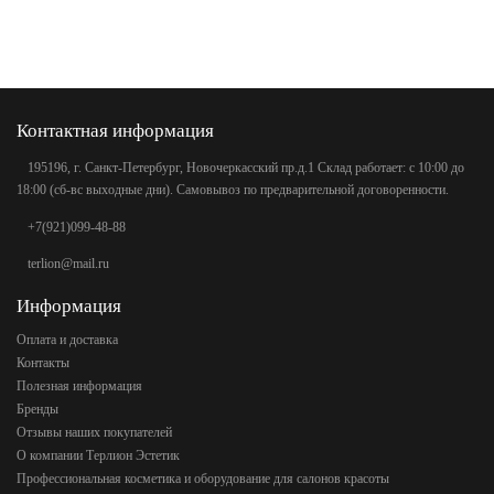
Контактная информация
195196, г. Санкт-Петербург, Новочеркасский пр.д.1 Склад работает: с 10:00 до
18:00 (сб-вс выходные дни). Самовывоз по предварительной договоренности.
+7(921)099-48-88
terlion@mail.ru
Информация
Оплата и доставка
Контакты
Полезная информация
Бренды
Отзывы наших покупателей
О компании Терлион Эстетик
Профессиональная косметика и оборудование для салонов красоты