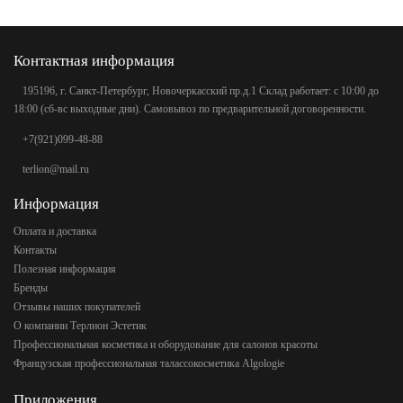
Контактная информация
195196, г. Санкт-Петербург, Новочеркасский пр.д.1 Склад работает: с 10:00 до
18:00 (сб-вс выходные дни). Самовывоз по предварительной договоренности.
+7(921)099-48-88
terlion@mail.ru
Информация
Оплата и доставка
Контакты
Полезная информация
Бренды
Отзывы наших покупателей
О компании Терлион Эстетик
Профессиональная косметика и оборудование для салонов красоты
Французская профессиональная талассокосметика Algologie
Приложения